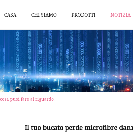
CASA
CHI SIAMO
PRODOTTI
NOTIZIA
Valvola a sfera
Valvola a sede inclinata
Valvola a globo
Valvola a farfalla
Pompa autoadescante
Pompa di miscelazione 
cosa puoi fare al riguardo.
Valvola a sede deviatrice
Valvola anti-mix
Pompe sanitarie
Il tuo bucato perde microfibre dann