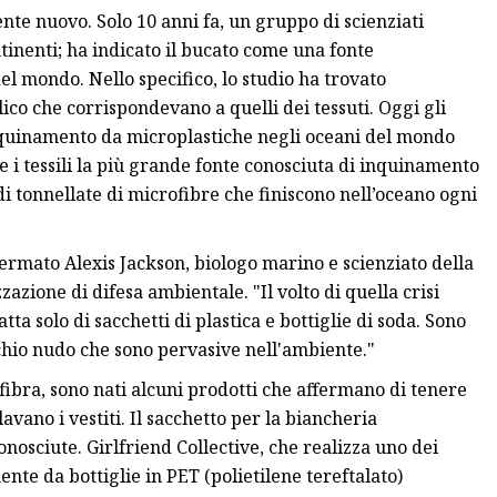
te nuovo. Solo 10 anni fa, un gruppo di scienziati
ntinenti; ha indicato il bucato come una fonte
el mondo. Nello specifico, lo studio ha trovato
ilico che corrispondevano a quelli dei tessuti. Oggi gli
’inquinamento da microplastiche negli oceani del mondo
e i tessili la più grande fonte conosciuta di inquinamento
 di tonnellate di microfibre che finiscono nell’oceano ogni
ermato Alexis Jackson, biologo marino e scienziato della
zione di difesa ambientale. "Il volto di quella crisi
a solo di sacchetti di plastica e bottiglie di soda. Sono
chio nudo che sono pervasive nell'ambiente."
ibra, sono nati alcuni prodotti che affermano di tenere
avano i vestiti. Il sacchetto per la biancheria
nosciute. Girlfriend Collective, che realizza uno dei
ente da bottiglie in PET (polietilene tereftalato)