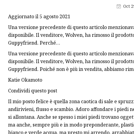
Pompa a lobi rotanti
Oct 2
Pompa a presto
Aggiornato il 5 agosto 2021
Pompa a girante flessibil
Una versione precedente di questo articolo menzionava 
Pompa centrifuga
disponibile. Il venditore, Wolven, ha rimosso il prodott
Guppyfriend. Perché…
Valvole sanitarie
Una versione precedente di questo articolo menzionava 
Valvola diaframmatica
disponibile. Il venditore, Wolven, ha rimosso il prodott
Pompa Omogeneizzante
Guppyfriend. Poiché non è più in vendita, abbiamo rimo
Emulsionante
Katie Okamoto
Condividi questo post
Il mio posto felice è quella zona caotica di sale e spruz
andirivieni, flusso e scambio. Adoro affondare i piedi ne
si allontana. Anche se spesso i miei piedi trovano oggetti
ma anche, sempre più e in modo preponderante, plastica
bianco e verde acqua, ma presto mi arrendo, arrabbiato 