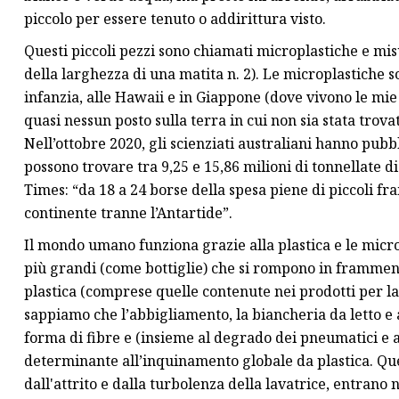
piccolo per essere tenuto o addirittura visto.
Questi piccoli pezzi sono chiamati microplastiche e mi
della larghezza di una matita n. 2). Le microplastiche 
infanzia, alle Hawaii e in Giappone (dove vivono le mie 
quasi nessun posto sulla terra in cui non sia stata trov
Nell’ottobre 2020, gli scienziati australiani hanno pubb
possono trovare tra 9,25 e 15,86 milioni di tonnellate 
Times: “da 18 a 24 borse della spesa piene di piccoli fr
continente tranne l’Antartide”.
Il mondo umano funziona grazie alla plastica e le micro
più grandi (come bottiglie) che si rompono in framment
plastica (comprese quelle contenute nei prodotti per la c
sappiamo che l’abbigliamento, la biancheria da letto e al
forma di fibre e (insieme al degrado dei pneumatici e 
determinante all’inquinamento globale da plastica. Qu
dall'attrito e dalla turbolenza della lavatrice, entrano 