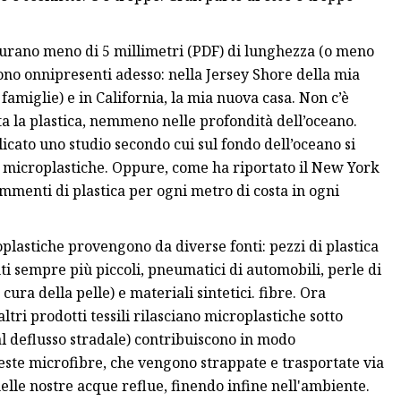
surano meno di 5 millimetri (PDF) di lunghezza (o meno
sono onnipresenti adesso: nella Jersey Shore della mia
famiglie) e in California, la mia nuova casa. Non c’è
ata la plastica, nemmeno nelle profondità dell’oceano.
licato uno studio secondo cui sul fondo dell’oceano si
di microplastiche. Oppure, come ha riportato il New York
ammenti di plastica per ogni metro di costa in ogni
plastiche provengono da diverse fonti: pezzi di plastica
i sempre più piccoli, pneumatici di automobili, perle di
ura della pelle) e materiali sintetici. fibre. Ora
tri prodotti tessili rilasciano microplastiche sotto
al deflusso stradale) contribuiscono in modo
este microfibre, che vengono strappate e trasportate via
nelle nostre acque reflue, finendo infine nell'ambiente.