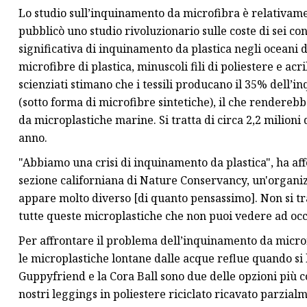
Lo studio sull’inquinamento da microfibra è relativamen
pubblicò uno studio rivoluzionario sulle coste di sei co
significativa di inquinamento da plastica negli oceani d
microfibre di plastica, minuscoli fili di poliestere e acr
scienziati stimano che i tessili producano il 35% dell
(sotto forma di microfibre sintetiche), il che renderebb
da microplastiche marine. Si tratta di circa 2,2 milioni
anno.
"Abbiamo una crisi di inquinamento da plastica", ha aff
sezione californiana di Nature Conservancy, un'organizza
appare molto diverso [di quanto pensassimo]. Non si tratt
tutte queste microplastiche che non puoi vedere ad oc
Per affrontare il problema dell’inquinamento da microf
le microplastiche lontane dalle acque reflue quando si l
Guppyfriend e la Cora Ball sono due delle opzioni più co
nostri leggings in poliestere riciclato ricavato parzialm